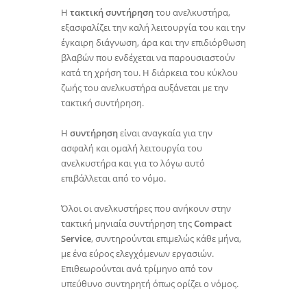
Η
τακτική συντήρηση
του ανελκυστήρα,
εξασφαλίζει την καλή λειτουργία του και την
έγκαιρη διάγνωση, άρα και την επιδιόρθωση
βλαβών που ενδέχεται να παρουσιαστούν
κατά τη χρήση του. Η διάρκεια του κύκλου
ζωής του ανελκυστήρα αυξάνεται με την
τακτική συντήρηση.
Η
συντήρηση
είναι αναγκαία για την
ασφαλή και ομαλή λειτουργία του
ανελκυστήρα και για το λόγω αυτό
επιβάλλεται από το νόμο.
Όλοι οι ανελκυστήρες που ανήκουν στην
τακτική μηνιαία συντήρηση της
Compact
Service
, συντηρούνται επιμελώς κάθε μήνα,
με ένα εύρος ελεγχόμενων εργασιών.
Επιθεωρούνται ανά τρίμηνο από τον
υπεύθυνο συντηρητή όπως ορίζει ο νόμος.