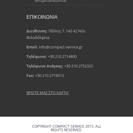
αντιμετωπίζονται
ΕΠΙΚΟΙΝΩΝΙΑ
Διεύθυνση:
Πέλλης 7, 143 42 Νέα
Φιλαδέλφεια
Email:
info@compact-service.gr
Τηλέφωνο:
+30 210 2714800
Τηλέφωνο Ανάγκης:
+30 210 2752322
Fax:
+30 210 2719013
ΒΡΕΙΤΕ ΜΑΣ ΣΤΟ ΧΑΡΤΗ
COPYRIGHT COMPACT SERVICE 2015. ALL
RIGHTS RESERVED.