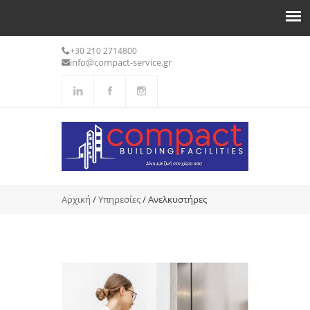
+30 210 2714800
info@compact-service.gr
You are here
Αρχική
/
Υπηρεσίες
/ Ανελκυστήρες