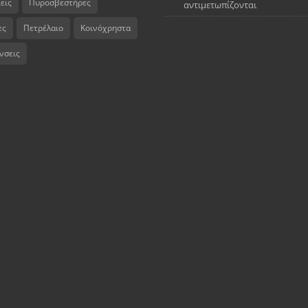
εις
Πυροσβεστήρες
αντιμετωπίζονται
ες
Πετρέλαιο
Κοινόχρηστα
νσεις