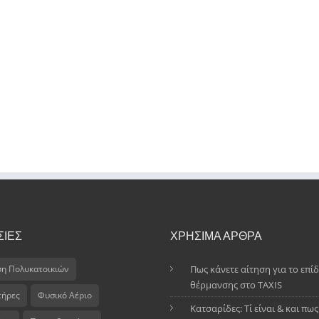
ΣΙΕΣ
ΧΡΗΣΙΜΑ ΑΡΘΡΑ
ση Πολυκατοικιών
Πως κάνετε αίτηση για το επί
θέρμανσης στο TAXIS
τήρες
Φυσικό Αέριο
Κατσαρίδες: Τί είναι & και πως