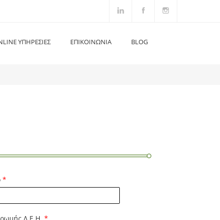
NLINE ΥΠΗΡΕΣΊΕΣ
ΕΠΙΚΟΙΝΩΝΙΑ
BLOG
ο
*
ηρωμής Δ.Ε.Η.
*