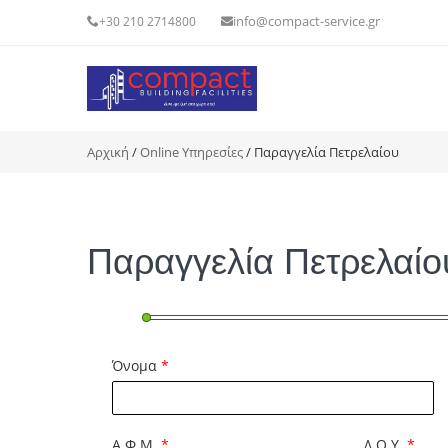
info@compact-service.gr
+30 210 2714800
You are here
Αρχική
/
Online Υπηρεσίες
/ Παραγγελία Πετρελαίου
Παραγγελία Πετρελαίο
Όνομα
*
Α.Φ.Μ.
*
Δ.Ο.Υ.
*